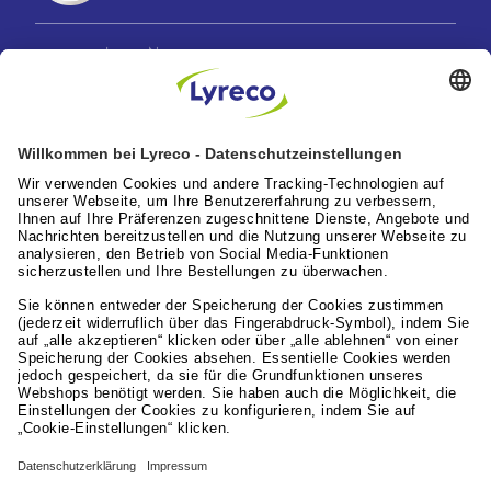
Lyreco News
Lyreco feiert 100 Jahre “A Great Working Day.
Delivered."
Artikel lesen
Lyreco News
Lyreco Partner Convention 2026: Zentraler
Branchentreff mit Zukunftskraft
Artikel lesen
Leistungen für die Arbeitswelt
Lyreco Deutschland