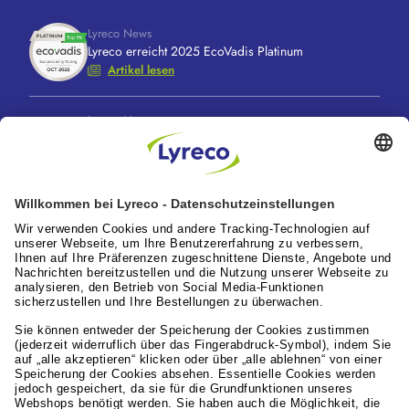
Lyreco News
Lyreco erreicht 2025 EcoVadis Platinum
Artikel lesen
Lyreco News
Lyreco feiert 100 Jahre “A Great Working Day.
Delivered."
Artikel lesen
Lyreco News
Lyreco Partner Convention 2026: Zentraler
Branchentreff mit Zukunftskraft
Artikel lesen
Leistungen für die Arbeitswelt
Lyreco Deutschland