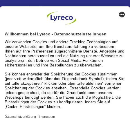
Lyreco News
Lyreco feiert 100 Jahre “A Great Working Day.
Delivered."
Artikel lesen
Lyreco News
Lyreco Partner Convention 2026: Zentraler
Branchentreff mit Zukunftskraft
Artikel lesen
Leistungen für die Arbeitswelt
Lyreco Deutschland
© 2024 - 2026 Lyreco Deutschland GmbH