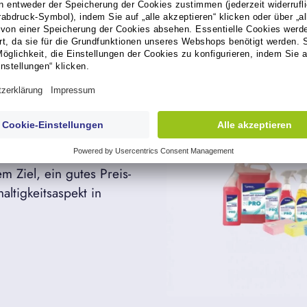
en, wieder verwertbare
, klassische und
reco hat ein
nmarkenprodukten
 wir mehr als 1.500
m Ziel, ein gutes Preis-
altigkeitsaspekt in