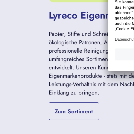
Lyreco Eigenmarke
Papier, Stifte und Schreibutensili
ökologische Patronen, Aktenordner
professionelle Reinigungsmittel: Ly
umfangreiches Sortiment an Eige
entwickelt. Unseren Kunden bieten
Eigenmarkenprodukte - stets mit de
Leistungs-Verhältnis mit dem Nachh
Einklang zu bringen.
Zum Sortiment