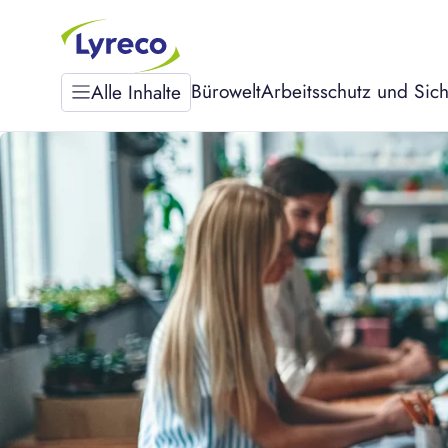
Bürowelt
Arbeitsschutz und Sich
Alle Inhalte
Bürowelt
MYWORKSPACE
Arbeitsschutz und
Sicherheit
Nachhaltigkeit
Über uns
Karriere