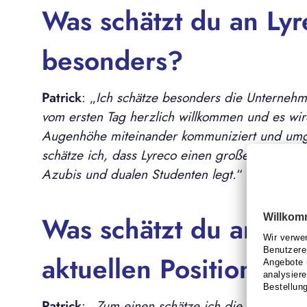
Was schätzt du an Lyr
besonders?
Patrick
: „
Ich schätze besonders die Unternehme
vom ersten Tag herzlich willkommen und es wird
Augenhöhe miteinander kommuniziert und u
schätze ich, dass Lyreco einen großen Wert au
Azubis und dualen Studenten legt.
“
Was schätzt du an de
aktuellen Position?
Patrick
: „
Zum einen schätze ich die Zusammen