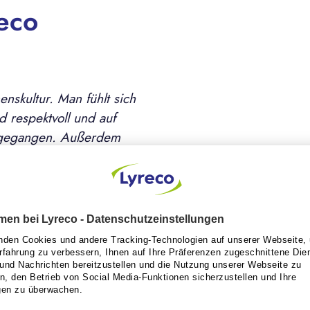
eco
nskultur. Man fühlt sich
 respektvoll und auf
mgegangen. Außerdem
f eine gute Ausbildung der
iner
arbeit und Kommunikation