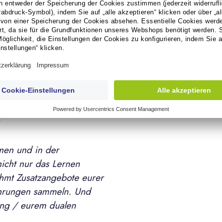
schiedenen Abteilungen.
 verschiedenen Aufgaben,
ch nicht für diesen Beruf
 für Azubis
?
men und in der
nicht nur das Lernen
ehmt Zusatzangebote eurer
fahrungen sammeln. Und
ung / eurem dualen