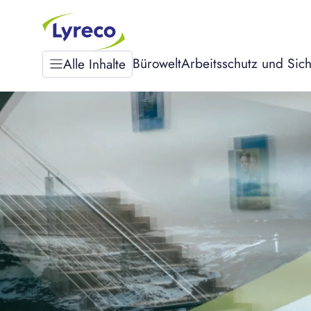
Bürowelt
Arbeitsschutz und Sich
Alle Inhalte
Bürowelt
MYWORKSPACE
Arbeitsschutz und
Sicherheit
Nachhaltigkeit
Über uns
Karriere