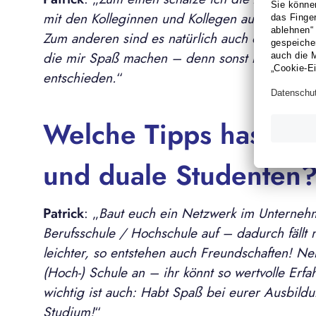
mit den Kolleginnen und Kollegen aus den ver
Zum anderen sind es natürlich auch die vielen
die mir Spaß machen – denn sonst hätte ich mi
entschieden.
“
Welche Tipps hast du
und duale Studenten
Patrick
: „
Baut euch ein Netzwerk im Unterneh
Berufsschule / Hochschule auf – dadurch fällt 
leichter, so entstehen auch Freundschaften! N
(Hoch-) Schule an – ihr könnt so wertvolle Er
wichtig ist auch: Habt Spaß bei eurer Ausbild
Studium!
“