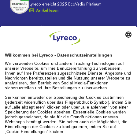
Lyreco erreicht 2025 EcoVadis Platinum
Artikel lesen
Lyreco News
Lyreco feiert 100 Jahre “A Great Working Day.
Delivered."
Artikel lesen
Lyreco News
Lyreco Partner Convention 2026: Zentraler
Branchentreff mit Zukunftskraft
Artikel lesen
Leistungen für die Arbeitswelt
Lyreco Deutschland