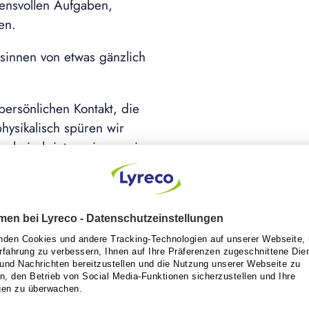
ensvollen Aufgaben,
en.
innen von etwas gänzlich
ersönlichen Kontakt, die
ysikalisch spüren wir
chnisch interagieren wir
), und kognitiv müssen
können. Das physische
achhelfen:
ffensichtlich,
t ein gemeinsames