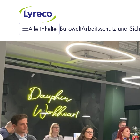
Bürowelt
Arbeitsschutz und Sich
Alle Inhalte
Bürowelt
MYWORKSPACE
Arbeitsschutz und
Sicherheit
Nachhaltigkeit
Über uns
Karriere