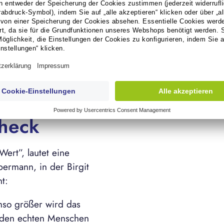
rmationsdichte, die den
Check
ert”, lautet eine
ermann, in der Birgit
t:
umso größer wird das
d den echten Menschen