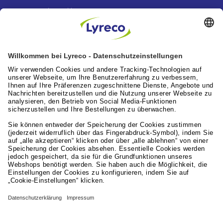
Lyreco News
Lyreco feiert 100 Jahre “A Great Working Day.
Delivered."
Artikel lesen
Lyreco News
Lyreco Partner Convention 2026: Zentraler
Branchentreff mit Zukunftskraft
Artikel lesen
Leistungen für die Arbeitswelt
Lyreco Deutschland
© 2024 - 2026 Lyreco Deutschland GmbH