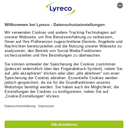
Lyreco feiert 100 Jahre “A Great Working Day.
Delivered."
Artikel lesen
Lyreco News
Lyreco Partner Convention 2026: Zentraler
Branchentreff mit Zukunftskraft
Artikel lesen
Leistungen für die Arbeitswelt
Lyreco Deutschland
© 2024 - 2026 Lyreco Deutschland GmbH
Impressum
AGB
Datenschutzerklärung
Nutzungsbedingungen
Erklärung zur digitalen Barrierefreiheit